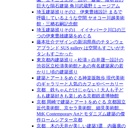
巨大な隕石建築 角川武蔵野ミュージアム
埼玉建築巡りその2 伊東豊雄設計 まるで
呼吸しているような空間 ヤオコー川越美術
館・三栖右嗣記念館
埼玉建築巡りその1 イイナパーク川口の三
つの伊東豊雄建築をめぐる
藤本壮介デザインの新潟県燕のチタンウェ
アブランド SUS gallery は空間もすごいがチ
タンもすごかった
東京都内建築巡り＜松濤＞白井晟一設計の
渋谷区立松濤美術館とあの有名建築家の若
かりし頃の建築巡り
建築とアートをめぐる神楽坂散歩 現代美術
のギャラリーと人気のカフェやベーカリー
京都 鉄ちゃんだけじゃない！大人も子ど
もも建築好きも楽しめる京都鉄道博物館
京都 岡崎で建築とアートをめぐる 京都国立
近代美術館、京セラ美術館、細見美術館、
MtK Contemporary Artとモダニズム建築の傑
作ロームシアター京都
京都 木の天井が美しい建築3選 内藤廣の