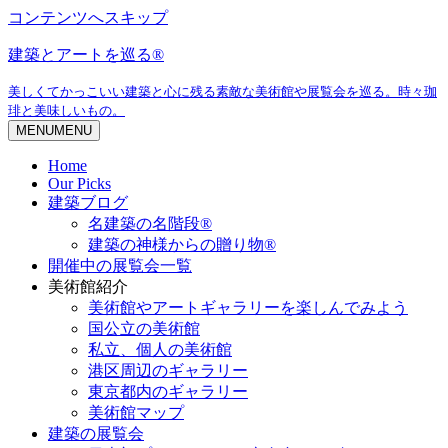
コンテンツへスキップ
建築とアートを巡る®
美しくてかっこいい建築と心に残る素敵な美術館や展覧会を巡る。時々珈
琲と美味しいもの。
MENU
MENU
Home
Our Picks
建築ブログ
名建築の名階段®
建築の神様からの贈り物®
開催中の展覧会一覧
美術館紹介
美術館やアートギャラリーを楽しんでみよう
国公立の美術館
私立、個人の美術館
港区周辺のギャラリー
東京都内のギャラリー
美術館マップ
建築の展覧会