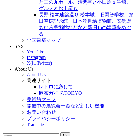
と三の丸ホール、清閑亭と小田原文学館、
グルメとお土産も
長野 松本建築巡り 松本城、旧開智学校、窪
田空穂記念館、日本浮世絵博物館、安曇野
ちひろ美術館などなど新旧15の建築をめぐ
る
全国建築マップ
SNS
YouTube
Instagram
X(旧Twitter)
About Us
About Us
関連サイト
レトロに恋して
麻布ガイド.TOKYO
美術館マップ
開催中の展覧会一覧など新しい機能
お問い合わせ
プライバシーポリシー
Translate
検