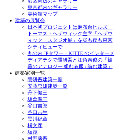
港区周辺のギャラリー
東京都内のギャラリー
美術館マップ
建築の展覧会
日本初プロジェクトは麻布台ヒルズ！
トーマス・ヘザウィック主宰「ヘザウ
ィック・スタジオ展」を昼も夜も東京
シティビューで
丸の内 JPタワー・KITTE のインターメ
ディアテクで隈研吾と江角泰俊の「被
覆のアナロジー 組む衣服 / 編む建築」
建築家別一覧
隈研吾建築一覧
安藤忠雄建築一覧
丹下健三
坂倉準三
谷口吉郎
谷口吉生
黒川紀章
槇文彦
坂茂
村野藤吾