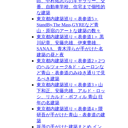
郎、中村拓志らのギャラリー、交
番、自動車学校、住宅まで個性的
な建築
東京都内建築巡り＜表参道5＞
StandBy,The Mass,GYREなど青
山・原宿のアートな建築の数々
東京都内建築巡り＜表参道1＞ 黒
川紀章、安藤忠雄、伊東豊雄、
SANAA、青木淳らが手がけた名
建築の昼と夜
東京都内建築巡り＜表参道2＞2つ
のヘルツォーク&ド・ムーロンな
ど青山・表参道のみゆき通りで見
るべき建築
東京都内建築巡り＜表参道3＞山
下和正、安藤忠雄、アルド・ロッ
シ、リカルド・ボフィル 青山 往
年の名建築
東京都内建築巡り＜表参道4＞隈
研吾が手がけた青山・表参道の建
築
坂茂の手がけた建築まとめ イン