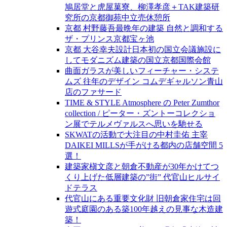
鳩居堂と虎屋菓寮、柳澤孝彦＋TAK建築研
究所の京都御苑中立売休憩所
京都 村野藤吾最晩年の建築 自然と調和する
ザ・プリンス京都宝ヶ池
京都 大谷幸夫設計日本初の国立会議施設に
してモダニズム建築の国立京都国際会館
曲面ガラスが美しいフィーチャー・システ
ムズ 往年のデザイン コムデギャルソン青山
店のファサード
TIME & STYLE Atmosphere の Peter Zumthor
collection / ピーター・ズントーコレクショ
ン展でテルメヴァルスへ思いを馳せる
SKWATの活動で大注目の中村圭佑 主宰
DAIKEI MILLSが手がける都内の店舗空間 5
選！
建築家槇文彦と朝倉不動産が30年かけてつ
くり上げた低層建築の”街” 代官山ヒルサイ
ドテラス
代官山にある重要文化財 旧朝倉家住宅は回
遊式庭園のある築100年越えの見事な木造建
築！