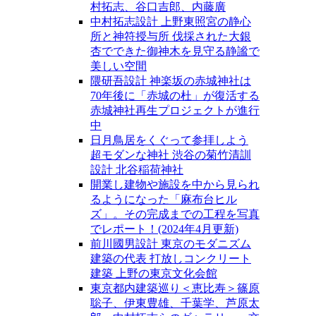
村拓志、谷口吉郎、内藤廣
中村拓志設計 上野東照宮の静心
所と神符授与所 伐採された大銀
杏でできた御神木を見守る静謐で
美しい空間
隈研吾設計 神楽坂の赤城神社は
70年後に「赤城の杜」が復活する
赤城神社再生プロジェクトが進行
中
日月鳥居をくぐって参拝しよう
超モダンな神社 渋谷の菊竹清訓
設計 北谷稲荷神社
開業し建物や施設を中から見られ
るようになった「麻布台ヒル
ズ」。その完成までの工程を写真
でレポート！(2024年4月更新)
前川國男設計 東京のモダニズム
建築の代表 打放しコンクリート
建築 上野の東京文化会館
東京都内建築巡り＜恵比寿＞篠原
聡子、伊東豊雄、千葉学、芦原太