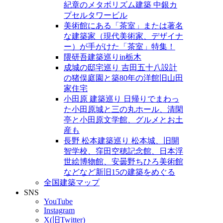
紀章のメタボリズム建築 中銀カ
プセルタワービル
美術館にある「茶室」または著名
な建築家（現代美術家、デザイナ
ー）が手がけた「茶室」特集！
隈研吾建築巡りin栃木
成城の邸宅巡り 吉田五十八設計
の猪俣庭園と築80年の洋館旧山田
家住宅
小田原 建築巡り 日帰りでまわっ
た小田原城と三の丸ホール、清閑
亭と小田原文学館、グルメとお土
産も
長野 松本建築巡り 松本城、旧開
智学校、窪田空穂記念館、日本浮
世絵博物館、安曇野ちひろ美術館
などなど新旧15の建築をめぐる
全国建築マップ
SNS
YouTube
Instagram
X(旧Twitter)