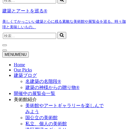
索...
建築とアートを巡る®
美しくてかっこいい建築と心に残る素敵な美術館や展覧会を巡る。時々珈
琲と美味しいもの。
検
索...
ナ
ビ
ナ
MENU
MENU
ゲ
ビ
ー
ゲ
Home
シ
ー
Our Picks
ョ
シ
建築ブログ
ン
ョ
名建築の名階段®
メ
ン
建築の神様からの贈り物®
ニ
メ
開催中の展覧会一覧
ュ
ニ
ー
ュ
美術館紹介
ー
美術館やアートギャラリーを楽しんで
みよう
国公立の美術館
私立、個人の美術館