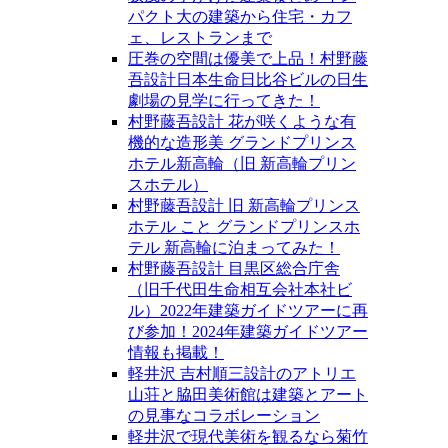
パクト大の建築から住宅・カフ
ェ、レストランまで
圧巻の空間は優美で上品！村野藤
吾設計日本生命日比谷ビルの日生
劇場の見学に行ってきた！
村野藤吾設計 花が咲くような有
機的な造形美 グランドプリンス
ホテル新高輪（旧 新高輪プリン
スホテル）
村野藤吾設計 旧 新高輪プリンス
ホテル こと グランドプリンスホ
テル 新高輪に泊まってみた！
村野藤吾設計 目黒区総合庁舎
（旧千代田生命相互会社本社ビ
ル）2022年建築ガイドツアーに再
び参加！2024年建築ガイドツアー
情報も掲載！
軽井沢 吉村順三設計のアトリエ
山荘と脇田美術館は建築とアート
の見事なコラボレーション
軽井沢で現代美術を観るなら菊竹