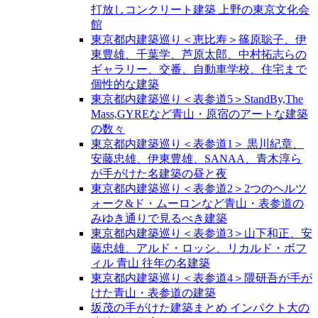
打放しコンクリート建築 上野の東京文化会
館
東京都内建築巡り＜恵比寿＞篠原聡子、伊
東豊雄、千葉学、芦原太郎、中村拓志らの
ギャラリー、交番、自動車学校、住宅まで
個性的な建築
東京都内建築巡り＜表参道5＞StandBy,The
Mass,GYREなど青山・原宿のアートな建築
の数々
東京都内建築巡り＜表参道1＞ 黒川紀章、
安藤忠雄、伊東豊雄、SANAA、青木淳ら
が手がけた名建築の昼と夜
東京都内建築巡り＜表参道2＞2つのヘルツ
ォーク&ド・ムーロンなど青山・表参道の
みゆき通りで見るべき建築
東京都内建築巡り＜表参道3＞山下和正、安
藤忠雄、アルド・ロッシ、リカルド・ボフ
ィル 青山 往年の名建築
東京都内建築巡り＜表参道4＞隈研吾が手が
けた青山・表参道の建築
坂茂の手がけた建築まとめ インパクト大の