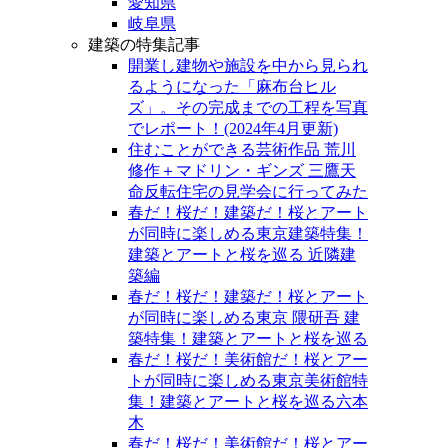
愛知県
岐阜県
建築の特集記事
開業し建物や施設を中から見られ
るようになった「麻布台ヒル
ズ」。その完成までの工程を写真
でレポート！(2024年4月更新)
住むことができる芸術作品 荒川
修作＋マドリン・ギンズ 三鷹天
命反転住宅の見学会に行ってみた
春だ！桜だ！建築だ！桜とアート
が同時に楽しめる東京建築特集！
建築とアートと桜を巡る 近隣建
築編
春だ！桜だ！建築だ！桜とアート
が同時に楽しめる東京 隈研吾 建
築特集！建築とアートと桜を巡る
春だ！桜だ！美術館だ！桜とアー
トが同時に楽しめる東京美術館特
集！建築とアートと桜を巡る六本
木
春だ！桜だ！美術館だ！桜とアー