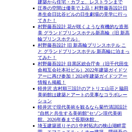
建築から住宅・カフェ、レストランまで
圧巻の空間は優美で上品！村野藤吾設計日
本生命日比谷ビルの日生劇場の見学に行っ
てきた！
村野藤吾設計 花が咲くような有機的な造形
美 グランドプリンスホテル新高輪（旧 新高
輪プリンスホテル）
村野藤吾設計 旧 新高輪プリンスホテル こ
と グランドプリンスホテル 新高輪に泊まっ
てみた！
村野藤吾設計 目黒区総合庁舎（旧千代田生
命相互会社本社ビル）2022年建築ガイドツ
アーに再び参加！2024年建築ガイドツアー
情報も掲載！
軽井沢 吉村順三設計のアトリエ山荘と脇田
美術館は建築とアートの見事なコラボレー
ション
軽井沢で現代美術を観るなら菊竹清訓設計
”自然と共生する美術館”セゾン現代美術
館。2026年春まで長期休館。
埼玉建築巡りその3 中村拓志の狭山湖畔霊
園、エマニュエル・ムホー建築、隈研吾の