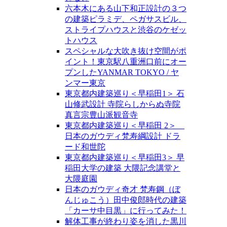
六本木にある山下和正設計の３つ
の建築ピラミデ、ペガサスビル、
ストライプハウスと渋谷のケゼッ
トハウス
スペシャルな大吹き抜け空間がポ
イント！東京駅八重洲口前にオー
プンしたYANMAR TOKYO / ヤ
ンマー東京
東京都内建築巡り＜早稲田1＞ 石
山修武設計 寺院らしからぬ寺院
真言宗豊山派観音寺
東京都内建築巡り＜早稲田 2＞
日本のガウディ梵寿綱設計 ドラ
ード和世陀
東京都内建築巡り＜早稲田3＞ 早
稲田大学の建築 大隈記念講堂と
大隈庭園
日本のガウディ奇才 梵寿鋼（ぼ
んじゅこう）田中俊郎時代の建築
「カーサ中目黒」に行ってみた！
解体工事が終わり姿を消した黒川