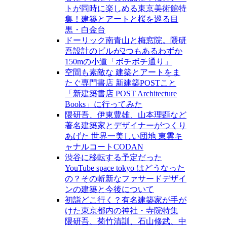
トが同時に楽しめる東京美術館特
集！建築とアートと桜を巡る目
黒・白金台
ドーリック南青山と梅窓院。隈研
吾設計のビルが2つもあるわずか
150mの小道「ボチボチ通り」
空間も素敵な 建築とアートをま
たぐ専門書店 新建築POSTこと
「新建築書店 POST Architecture
Books」に行ってみた
隈研吾、伊東豊雄、山本理顕など
著名建築家とデザイナーがつくり
あげた 世界一美しい団地 東雲キ
ャナルコートCODAN
渋谷に移転する予定だった
YouTube space tokyo はどうなった
の？その斬新なファサードデザイ
ンの建築と今後について
初詣どこ行く？有名建築家が手が
けた東京都内の神社・寺院特集
隈研吾、菊竹清訓、石山修武、中