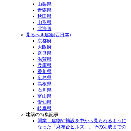
山梨県
青森県
秋田県
山形県
北海道
見るべき建築(西日本)
京都府
大阪府
奈良県
滋賀県
兵庫県
香川県
広島県
島根県
石川県
富山県
愛知県
岐阜県
建築の特集記事
開業し建物や施設を中から見られるように
なった「麻布台ヒルズ」。その完成までの