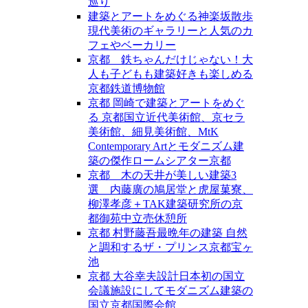
巡り
建築とアートをめぐる神楽坂散歩
現代美術のギャラリーと人気のカ
フェやベーカリー
京都 鉄ちゃんだけじゃない！大
人も子どもも建築好きも楽しめる
京都鉄道博物館
京都 岡崎で建築とアートをめぐ
る 京都国立近代美術館、京セラ
美術館、細見美術館、MtK
Contemporary Artとモダニズム建
築の傑作ロームシアター京都
京都 木の天井が美しい建築3
選 内藤廣の鳩居堂と虎屋菓寮、
柳澤孝彦＋TAK建築研究所の京
都御苑中立売休憩所
京都 村野藤吾最晩年の建築 自然
と調和するザ・プリンス京都宝ヶ
池
京都 大谷幸夫設計日本初の国立
会議施設にしてモダニズム建築の
国立京都国際会館