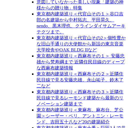
意図していなかった美しい現象「建築の神
様からの贈り物」特集
東京都内建築巡り＜代官山その１＞谷口吉
郎の名建築から中村拓志、平田晃久、
nendo、黒木理也、クラインダイサムアーキ
テクツまで。
東京都内建築巡り＜代官山その2＞個性豊か
な旧山手通りの大使館から新設の東京音楽
大学校舎やOAK BLDG IIなど
東京都内建築巡り＜西麻布その１＞ 安藤忠
雄から梵寿綱まで 近隣住民目線のディープ
な西麻布建築情報
東京都内建築巡り＜西麻布その２＞近隣住
民目線で見る安藤忠雄、永山祐子、鈴木了
二など
東京都内建築巡り＜西麻布その３＞近隣住
民目線で見るレーモンド建築から最新のリ
ノベーション建築まで
東京都内建築巡り＜東麻布、麻布台、芝公
園＞シーザー・ペリ、アントニン・レーモ
ンド、吉田五十八など20の建築紹介
東京都内建築巡り＜麻布十番＞巨匠3人で共