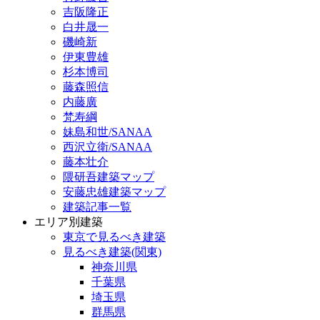
吉阪隆正
白井晟一
磯崎新
伊東豊雄
杉本博司
藤森照信
内藤廣
梵寿綱
妹島和世/SANAA
西沢立衛/SANAA
藤本壮介
隈研吾建築マップ
安藤忠雄建築マップ
建築記事一覧
エリア別建築
東京で見るべき建築
見るべき建築(関東)
神奈川県
千葉県
埼玉県
群馬県