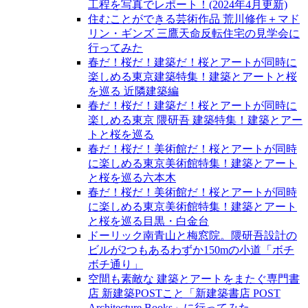
工程を写真でレポート！(2024年4月更新)
住むことができる芸術作品 荒川修作＋マド
リン・ギンズ 三鷹天命反転住宅の見学会に
行ってみた
春だ！桜だ！建築だ！桜とアートが同時に
楽しめる東京建築特集！建築とアートと桜
を巡る 近隣建築編
春だ！桜だ！建築だ！桜とアートが同時に
楽しめる東京 隈研吾 建築特集！建築とアー
トと桜を巡る
春だ！桜だ！美術館だ！桜とアートが同時
に楽しめる東京美術館特集！建築とアート
と桜を巡る六本木
春だ！桜だ！美術館だ！桜とアートが同時
に楽しめる東京美術館特集！建築とアート
と桜を巡る目黒・白金台
ドーリック南青山と梅窓院。隈研吾設計の
ビルが2つもあるわずか150mの小道「ボチ
ボチ通り」
空間も素敵な 建築とアートをまたぐ専門書
店 新建築POSTこと「新建築書店 POST
Architecture Books」に行ってみた