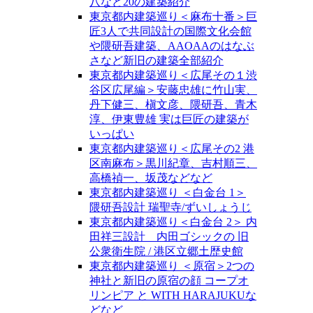
八など20の建築紹介
東京都内建築巡り＜麻布十番＞巨
匠3人で共同設計の国際文化会館
や隈研吾建築、AAOAAのはなぶ
さなど新旧の建築全部紹介
東京都内建築巡り＜広尾その１渋
谷区広尾編＞安藤忠雄に竹山実、
丹下健三、槇文彦、隈研吾、青木
淳、伊東豊雄 実は巨匠の建築が
いっぱい
東京都内建築巡り＜広尾その2 港
区南麻布＞黒川紀章、吉村順三、
高橋禎一、坂茂などなど
東京都内建築巡り ＜白金台 1＞
隈研吾設計 瑞聖寺/ずいしょうじ
東京都内建築巡り＜白金台 2＞ 内
田祥三設計 内田ゴシックの 旧
公衆衛生院 / 港区立郷土歴史館
東京都内建築巡り ＜原宿＞2つの
神社と新旧の原宿の顔 コープオ
リンピア と WITH HARAJUKUな
どなど