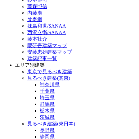
藤森照信
内藤廣
梵寿綱
妹島和世/SANAA
西沢立衛/SANAA
藤本壮介
隈研吾建築マップ
安藤忠雄建築マップ
建築記事一覧
エリア別建築
東京で見るべき建築
見るべき建築(関東)
神奈川県
千葉県
埼玉県
群馬県
栃木県
茨城県
見るべき建築(東日本)
長野県
静岡県