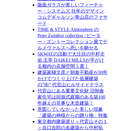
曲面ガラスが美しいフィーチャ
ー・システムズ 往年のデザイン
コムデギャルソン青山店のファサ
ード
TIME & STYLE Atmosphere の
Peter Zumthor collection / ピータ
ー・ズントーコレクション展でテ
ルメヴァルスへ思いを馳せる
SKWATの活動で大注目の中村圭
佑 主宰 DAIKEI MILLSが手がけ
る都内の店舗空間 5 選！
建築家槇文彦と朝倉不動産が30年
かけてつくり上げた低層建築
の”街” 代官山ヒルサイドテラス
代官山にある重要文化財 旧朝倉
家住宅は回遊式庭園のある築100
年越えの見事な木造建築！
意図していなかった美しい現象
「建築の神様からの贈り物」特集
東京都内建築巡り＜代官山その１
＞谷口吉郎の名建築から中村拓