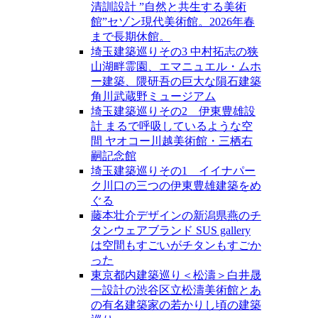
清訓設計 ”自然と共生する美術
館”セゾン現代美術館。2026年春
まで長期休館。
埼玉建築巡りその3 中村拓志の狭
山湖畔霊園、エマニュエル・ムホ
ー建築、隈研吾の巨大な隕石建築
角川武蔵野ミュージアム
埼玉建築巡りその2 伊東豊雄設
計 まるで呼吸しているような空
間 ヤオコー川越美術館・三栖右
嗣記念館
埼玉建築巡りその1 イイナパー
ク川口の三つの伊東豊雄建築をめ
ぐる
藤本壮介デザインの新潟県燕のチ
タンウェアブランド SUS gallery
は空間もすごいがチタンもすごか
った
東京都内建築巡り＜松濤＞白井晟
一設計の渋谷区立松濤美術館とあ
の有名建築家の若かりし頃の建築