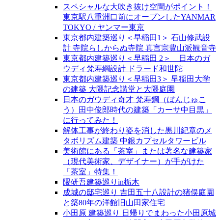
スペシャルな大吹き抜け空間がポイント！
東京駅八重洲口前にオープンしたYANMAR
TOKYO / ヤンマー東京
東京都内建築巡り＜早稲田1＞ 石山修武設
計 寺院らしからぬ寺院 真言宗豊山派観音寺
東京都内建築巡り＜早稲田 2＞ 日本のガ
ウディ梵寿綱設計 ドラード和世陀
東京都内建築巡り＜早稲田3＞ 早稲田大学
の建築 大隈記念講堂と大隈庭園
日本のガウディ奇才 梵寿鋼（ぼんじゅこ
う）田中俊郎時代の建築「カーサ中目黒」
に行ってみた！
解体工事が終わり姿を消した黒川紀章のメ
タボリズム建築 中銀カプセルタワービル
美術館にある「茶室」または著名な建築家
（現代美術家、デザイナー）が手がけた
「茶室」特集！
隈研吾建築巡りin栃木
成城の邸宅巡り 吉田五十八設計の猪俣庭園
と築80年の洋館旧山田家住宅
小田原 建築巡り 日帰りでまわった小田原城