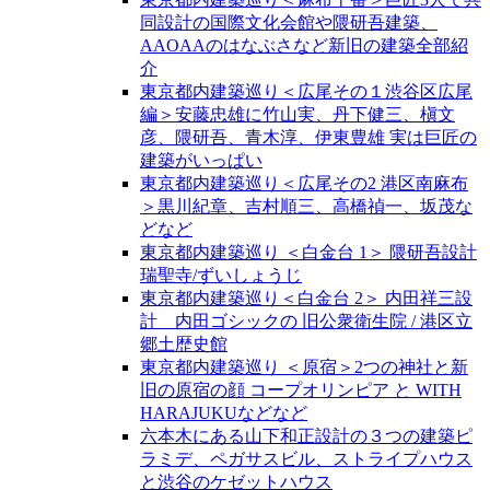
同設計の国際文化会館や隈研吾建築、
AAOAAのはなぶさなど新旧の建築全部紹
介
東京都内建築巡り＜広尾その１渋谷区広尾
編＞安藤忠雄に竹山実、丹下健三、槇文
彦、隈研吾、青木淳、伊東豊雄 実は巨匠の
建築がいっぱい
東京都内建築巡り＜広尾その2 港区南麻布
＞黒川紀章、吉村順三、高橋禎一、坂茂な
どなど
東京都内建築巡り ＜白金台 1＞ 隈研吾設計
瑞聖寺/ずいしょうじ
東京都内建築巡り＜白金台 2＞ 内田祥三設
計 内田ゴシックの 旧公衆衛生院 / 港区立
郷土歴史館
東京都内建築巡り ＜原宿＞2つの神社と新
旧の原宿の顔 コープオリンピア と WITH
HARAJUKUなどなど
六本木にある山下和正設計の３つの建築ピ
ラミデ、ペガサスビル、ストライプハウス
と渋谷のケゼットハウス