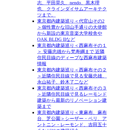
志、平田晃久、nendo、黒木理
也、クラインダイサムアーキテク
ツまで。
東京都内建築巡り＜代官山その2
＞個性豊かな旧山手通りの大使館
から新設の東京音楽大学校舎や
OAK BLDG IIなど
東京都内建築巡り＜西麻布その１
＞ 安藤忠雄から梵寿綱まで 近隣
住民目線のディープな西麻布建築
情報
東京都内建築巡り＜西麻布その２
＞近隣住民目線で見る安藤忠雄、
永山祐子、鈴木了二など
東京都内建築巡り＜西麻布その３
＞近隣住民目線で見るレーモンド
建築から最新のリノベーション建
築まで
東京都内建築巡り＜東麻布、麻布
台、芝公園＞シーザー・ペリ、ア
ントニン・レーモンド、吉田五十