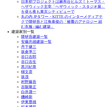
日本初プロジェクトは麻布台ヒルズ！トーマス・
ヘザウィック主宰「ヘザウィック・スタジオ展」
を昼も夜も東京シティビューで
丸の内 JPタワー・KITTE のインターメディアテ
クで隈研吾と江角泰俊の「被覆のアナロジー 組
む衣服 / 編む建築」
建築家別一覧
隈研吾建築一覧
安藤忠雄建築一覧
丹下健三
坂倉準三
谷口吉郎
谷口吉生
黒川紀章
槇文彦
坂茂
村野藤吾
吉阪隆正
白井晟一
磯崎新
伊東豊雄
杉本博司