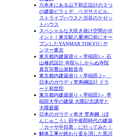
六本木にある山下和正設計の３つ
の建築ピラミデ、ペガサスビル、
ストライプハウスと渋谷のケゼッ
トハウス
スペシャルな大吹き抜け空間がポ
イント！東京駅八重洲口前にオー
プンしたYANMAR TOKYO / ヤ
ンマー東京
東京都内建築巡り＜早稲田1＞ 石
山修武設計 寺院らしからぬ寺院
真言宗豊山派観音寺
東京都内建築巡り＜早稲田 2＞
日本のガウディ梵寿綱設計 ドラ
ード和世陀
東京都内建築巡り＜早稲田3＞ 早
稲田大学の建築 大隈記念講堂と
大隈庭園
日本のガウディ奇才 梵寿鋼（ぼ
んじゅこう）田中俊郎時代の建築
「カーサ中目黒」に行ってみた！
解体工事が終わり姿を消した黒川