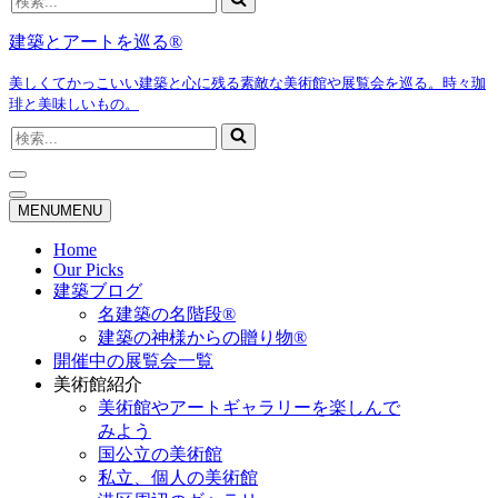
索...
建築とアートを巡る®
美しくてかっこいい建築と心に残る素敵な美術館や展覧会を巡る。時々珈
琲と美味しいもの。
検
索...
ナ
ビ
ナ
MENU
MENU
ゲ
ビ
ー
ゲ
Home
シ
ー
Our Picks
ョ
シ
建築ブログ
ン
ョ
名建築の名階段®
メ
ン
建築の神様からの贈り物®
ニ
メ
開催中の展覧会一覧
ュ
ニ
ー
ュ
美術館紹介
ー
美術館やアートギャラリーを楽しんで
みよう
国公立の美術館
私立、個人の美術館