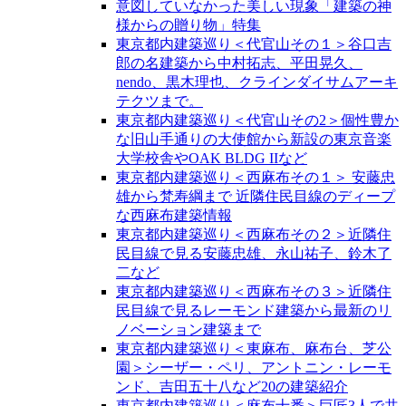
意図していなかった美しい現象「建築の神
様からの贈り物」特集
東京都内建築巡り＜代官山その１＞谷口吉
郎の名建築から中村拓志、平田晃久、
nendo、黒木理也、クラインダイサムアーキ
テクツまで。
東京都内建築巡り＜代官山その2＞個性豊か
な旧山手通りの大使館から新設の東京音楽
大学校舎やOAK BLDG IIなど
東京都内建築巡り＜西麻布その１＞ 安藤忠
雄から梵寿綱まで 近隣住民目線のディープ
な西麻布建築情報
東京都内建築巡り＜西麻布その２＞近隣住
民目線で見る安藤忠雄、永山祐子、鈴木了
二など
東京都内建築巡り＜西麻布その３＞近隣住
民目線で見るレーモンド建築から最新のリ
ノベーション建築まで
東京都内建築巡り＜東麻布、麻布台、芝公
園＞シーザー・ペリ、アントニン・レーモ
ンド、吉田五十八など20の建築紹介
東京都内建築巡り＜麻布十番＞巨匠3人で共