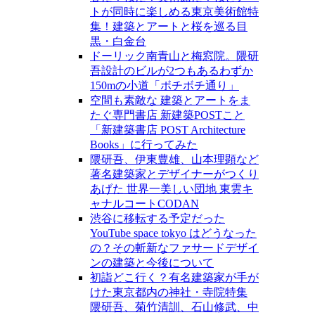
トが同時に楽しめる東京美術館特
集！建築とアートと桜を巡る目
黒・白金台
ドーリック南青山と梅窓院。隈研
吾設計のビルが2つもあるわずか
150mの小道「ボチボチ通り」
空間も素敵な 建築とアートをま
たぐ専門書店 新建築POSTこと
「新建築書店 POST Architecture
Books」に行ってみた
隈研吾、伊東豊雄、山本理顕など
著名建築家とデザイナーがつくり
あげた 世界一美しい団地 東雲キ
ャナルコートCODAN
渋谷に移転する予定だった
YouTube space tokyo はどうなった
の？その斬新なファサードデザイ
ンの建築と今後について
初詣どこ行く？有名建築家が手が
けた東京都内の神社・寺院特集
隈研吾、菊竹清訓、石山修武、中