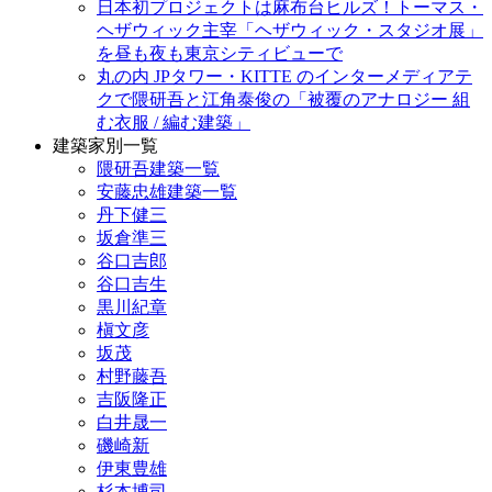
日本初プロジェクトは麻布台ヒルズ！トーマス・
ヘザウィック主宰「ヘザウィック・スタジオ展」
を昼も夜も東京シティビューで
丸の内 JPタワー・KITTE のインターメディアテ
クで隈研吾と江角泰俊の「被覆のアナロジー 組
む衣服 / 編む建築」
建築家別一覧
隈研吾建築一覧
安藤忠雄建築一覧
丹下健三
坂倉準三
谷口吉郎
谷口吉生
黒川紀章
槇文彦
坂茂
村野藤吾
吉阪隆正
白井晟一
磯崎新
伊東豊雄
杉本博司