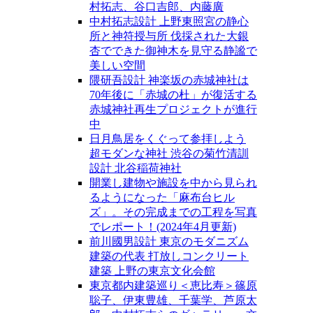
村拓志、谷口吉郎、内藤廣
中村拓志設計 上野東照宮の静心
所と神符授与所 伐採された大銀
杏でできた御神木を見守る静謐で
美しい空間
隈研吾設計 神楽坂の赤城神社は
70年後に「赤城の杜」が復活する
赤城神社再生プロジェクトが進行
中
日月鳥居をくぐって参拝しよう
超モダンな神社 渋谷の菊竹清訓
設計 北谷稲荷神社
開業し建物や施設を中から見られ
るようになった「麻布台ヒル
ズ」。その完成までの工程を写真
でレポート！(2024年4月更新)
前川國男設計 東京のモダニズム
建築の代表 打放しコンクリート
建築 上野の東京文化会館
東京都内建築巡り＜恵比寿＞篠原
聡子、伊東豊雄、千葉学、芦原太