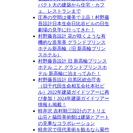
パクト大の建築から住宅・カフ
ェ、レストランまで
圧巻の空間は優美で上品！村野藤
吾設計日本生命日比谷ビルの日生
劇場の見学に行ってきた！
村野藤吾設計 花が咲くような有
機的な造形美 グランドプリンス
ホテル新高輪（旧 新高輪プリン
スホテル）
村野藤吾設計 旧 新高輪プリンス
ホテル こと グランドプリンスホ
テル 新高輪に泊まってみた！
村野藤吾設計 目黒区総合庁舎
（旧千代田生命相互会社本社ビ
ル）2022年建築ガイドツアーに再
び参加！2024年建築ガイドツアー
情報も掲載！
軽井沢 吉村順三設計のアトリエ
山荘と脇田美術館は建築とアート
の見事なコラボレーション
軽井沢で現代美術を観るなら菊竹