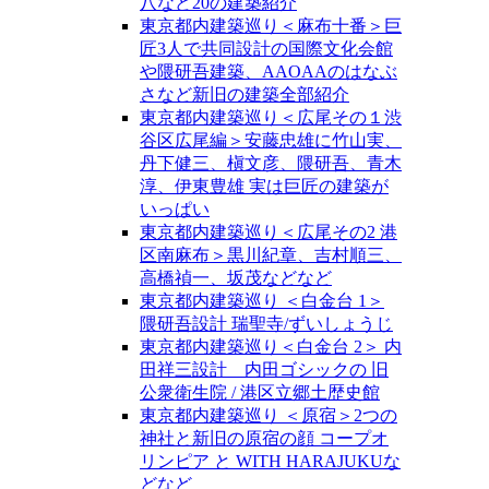
八など20の建築紹介
東京都内建築巡り＜麻布十番＞巨
匠3人で共同設計の国際文化会館
や隈研吾建築、AAOAAのはなぶ
さなど新旧の建築全部紹介
東京都内建築巡り＜広尾その１渋
谷区広尾編＞安藤忠雄に竹山実、
丹下健三、槇文彦、隈研吾、青木
淳、伊東豊雄 実は巨匠の建築が
いっぱい
東京都内建築巡り＜広尾その2 港
区南麻布＞黒川紀章、吉村順三、
高橋禎一、坂茂などなど
東京都内建築巡り ＜白金台 1＞
隈研吾設計 瑞聖寺/ずいしょうじ
東京都内建築巡り＜白金台 2＞ 内
田祥三設計 内田ゴシックの 旧
公衆衛生院 / 港区立郷土歴史館
東京都内建築巡り ＜原宿＞2つの
神社と新旧の原宿の顔 コープオ
リンピア と WITH HARAJUKUな
どなど