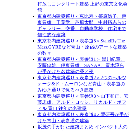
打放しコンクリート建築 上野の東京文化会
館
東京都内建築巡り＜恵比寿＞篠原聡子、伊
東豊雄、千葉学、芦原太郎、中村拓志らの
ギャラリー、交番、自動車学校、住宅まで
個性的な建築
東京都内建築巡り＜表参道5＞StandBy,The
Mass,GYREなど青山・原宿のアートな建築
の数々
東京都内建築巡り＜表参道1＞ 黒川紀章、
安藤忠雄、伊東豊雄、SANAA、青木淳ら
が手がけた名建築の昼と夜
東京都内建築巡り＜表参道2＞2つのヘルツ
ォーク&ド・ムーロンなど青山・表参道の
みゆき通りで見るべき建築
東京都内建築巡り＜表参道3＞山下和正、安
藤忠雄、アルド・ロッシ、リカルド・ボフ
ィル 青山 往年の名建築
東京都内建築巡り＜表参道4＞隈研吾が手が
けた青山・表参道の建築
坂茂の手がけた建築まとめ インパクト大の