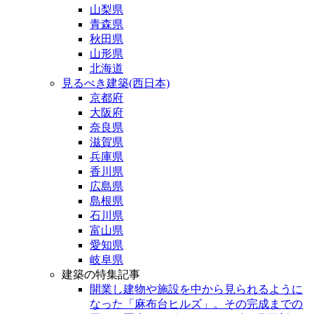
山梨県
青森県
秋田県
山形県
北海道
見るべき建築(西日本)
京都府
大阪府
奈良県
滋賀県
兵庫県
香川県
広島県
島根県
石川県
富山県
愛知県
岐阜県
建築の特集記事
開業し建物や施設を中から見られるように
なった「麻布台ヒルズ」。その完成までの