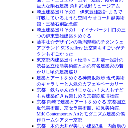
巨大な隕石建築 角川武蔵野ミュージアム
埼玉建築巡りその2 伊東豊雄設計 まるで
呼吸しているような空間 ヤオコー川越美術
館・三栖右嗣記念館
埼玉建築巡りその1 イイナパーク川口の三
つの伊東豊雄建築をめぐる
藤本壮介デザインの新潟県燕のチタンウェ
アブランド SUS gallery は空間もすごいがチ
タンもすごかった
東京都内建築巡り＜松濤＞白井晟一設計の
渋谷区立松濤美術館とあの有名建築家の若
かりし頃の建築巡り
建築とアートをめぐる神楽坂散歩 現代美術
のギャラリーと人気のカフェやベーカリー
京都 鉄ちゃんだけじゃない！大人も子ど
もも建築好きも楽しめる京都鉄道博物館
京都 岡崎で建築とアートをめぐる 京都国立
近代美術館、京セラ美術館、細見美術館、
MtK Contemporary Artとモダニズム建築の傑
作ロームシアター京都
京都 木の天井が美しい建築3選 内藤廣の