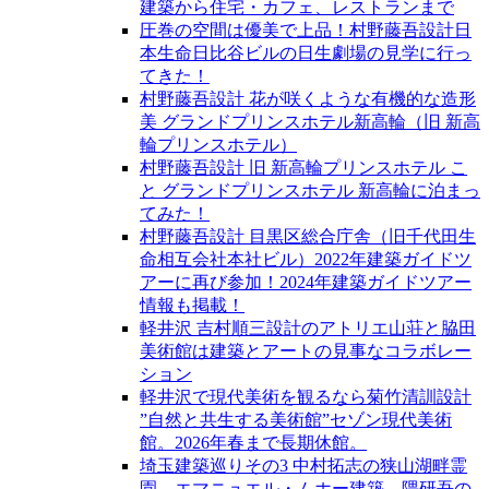
建築から住宅・カフェ、レストランまで
圧巻の空間は優美で上品！村野藤吾設計日
本生命日比谷ビルの日生劇場の見学に行っ
てきた！
村野藤吾設計 花が咲くような有機的な造形
美 グランドプリンスホテル新高輪（旧 新高
輪プリンスホテル）
村野藤吾設計 旧 新高輪プリンスホテル こ
と グランドプリンスホテル 新高輪に泊まっ
てみた！
村野藤吾設計 目黒区総合庁舎（旧千代田生
命相互会社本社ビル）2022年建築ガイドツ
アーに再び参加！2024年建築ガイドツアー
情報も掲載！
軽井沢 吉村順三設計のアトリエ山荘と脇田
美術館は建築とアートの見事なコラボレー
ション
軽井沢で現代美術を観るなら菊竹清訓設計
”自然と共生する美術館”セゾン現代美術
館。2026年春まで長期休館。
埼玉建築巡りその3 中村拓志の狭山湖畔霊
園、エマニュエル・ムホー建築、隈研吾の