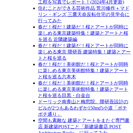
工程を写真でレポート！(2024年4月更新)
住むことができる芸術作品 荒川修作＋マド
リン・ギンズ 三鷹天命反転住宅の見学会に
行ってみた
春だ！桜だ！建築だ！桜とアートが同時に
楽しめる東京建築特集！建築とアートと桜
を巡る 近隣建築編
春だ！桜だ！建築だ！桜とアートが同時に
楽しめる東京 隈研吾 建築特集！建築とアー
トと桜を巡る
春だ！桜だ！美術館だ！桜とアートが同時
に楽しめる東京美術館特集！建築とアート
と桜を巡る六本木
春だ！桜だ！美術館だ！桜とアートが同時
に楽しめる東京美術館特集！建築とアート
と桜を巡る目黒・白金台
ドーリック南青山と梅窓院。隈研吾設計の
ビルが2つもあるわずか150mの小道「ボチ
ボチ通り」
空間も素敵な 建築とアートをまたぐ専門書
店 新建築POSTこと「新建築書店 POST
Architecture Books」に行ってみた