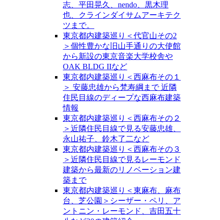
志、平田晃久、nendo、黒木理
也、クラインダイサムアーキテク
ツまで。
東京都内建築巡り＜代官山その2
＞個性豊かな旧山手通りの大使館
から新設の東京音楽大学校舎や
OAK BLDG IIなど
東京都内建築巡り＜西麻布その１
＞ 安藤忠雄から梵寿綱まで 近隣
住民目線のディープな西麻布建築
情報
東京都内建築巡り＜西麻布その２
＞近隣住民目線で見る安藤忠雄、
永山祐子、鈴木了二など
東京都内建築巡り＜西麻布その３
＞近隣住民目線で見るレーモンド
建築から最新のリノベーション建
築まで
東京都内建築巡り＜東麻布、麻布
台、芝公園＞シーザー・ペリ、ア
ントニン・レーモンド、吉田五十