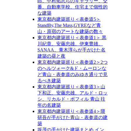
郎、中村拓志らのギャラリー、交
番、自動車学校、住宅まで個性的
な建築
東京都内建築巡り＜表参道5＞
StandBy,The Mass,GYREなど青
山・原宿のアートな建築の数々
東京都内建築巡り＜表参道1＞ 黒
川紀章、安藤忠雄、伊東豊雄、
SANAA、青木淳らが手がけた名
建築の昼と夜
東京都内建築巡り＜表参道2＞2つ
のヘルツォーク&ド・ムーロンな
ど青山・表参道のみゆき通りで見
るべき建築
東京都内建築巡り＜表参道3＞山
下和正、安藤忠雄、アルド・ロッ
シ、リカルド・ボフィル 青山 往
年の名建築
東京都内建築巡り＜表参道4＞隈
研吾が手がけた青山・表参道の建
築
坂茂の手がけた建築まとめ イン