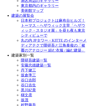
港区周辺のギャラリー
東京都内のギャラリー
美術館マップ
建築の展覧会
日本初プロジェクトは麻布台ヒルズ！
トーマス・ヘザウィック主宰「ヘザウ
ィック・スタジオ展」を昼も夜も東京
シティビューで
丸の内 JPタワー・KITTE のインターメ
ディアテクで隈研吾と江角泰俊の「被
覆のアナロジー 組む衣服 / 編む建築」
建築家別一覧
隈研吾建築一覧
安藤忠雄建築一覧
丹下健三
坂倉準三
谷口吉郎
谷口吉生
黒川紀章
槇文彦
坂茂
村野藤吾