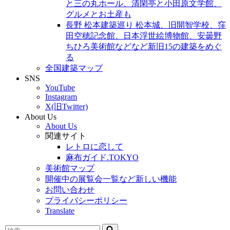
と三の丸ホール、清閑亭と小田原文学館、
グルメとお土産も
長野 松本建築巡り 松本城、旧開智学校、窪
田空穂記念館、日本浮世絵博物館、安曇野
ちひろ美術館などなど新旧15の建築をめぐ
る
全国建築マップ
SNS
YouTube
Instagram
X(旧Twitter)
About Us
About Us
関連サイト
レトロに恋して
麻布ガイド.TOKYO
美術館マップ
開催中の展覧会一覧など新しい機能
お問い合わせ
プライバシーポリシー
Translate
検