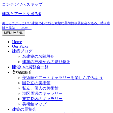
コンテンツへスキップ
建築とアートを巡る®
美しくてかっこいい建築と心に残る素敵な美術館や展覧会を巡る。時々珈
琲と美味しいもの。
MENU
MENU
Home
Our Picks
建築ブログ
名建築の名階段®
建築の神様からの贈り物®
開催中の展覧会一覧
美術館紹介
美術館やアートギャラリーを楽しんでみよう
国公立の美術館
私立、個人の美術館
港区周辺のギャラリー
東京都内のギャラリー
美術館マップ
建築の展覧会