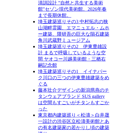
清訓設計 ”自然と共生する美術
館”セゾン現代美術館。2026年春
まで長期休館。
埼玉建築巡りその3 中村拓志の狭
山湖畔霊園、エマニュエル・ムホ
ー建築、隈研吾の巨大な隕石建築
角川武蔵野ミュージアム
埼玉建築巡りその2 伊東豊雄設
計 まるで呼吸しているような空
間 ヤオコー川越美術館・三栖右
嗣記念館
埼玉建築巡りその1 イイナパー
ク川口の三つの伊東豊雄建築をめ
ぐる
藤本壮介デザインの新潟県燕のチ
タンウェアブランド SUS gallery
は空間もすごいがチタンもすごか
った
東京都内建築巡り＜松濤＞白井晟
一設計の渋谷区立松濤美術館とあ
の有名建築家の若かりし頃の建築