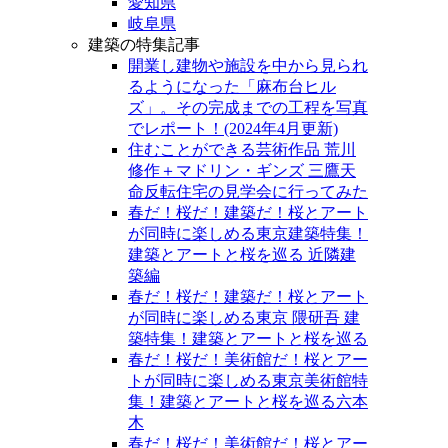
愛知県
岐阜県
建築の特集記事
開業し建物や施設を中から見られ
るようになった「麻布台ヒル
ズ」。その完成までの工程を写真
でレポート！(2024年4月更新)
住むことができる芸術作品 荒川
修作＋マドリン・ギンズ 三鷹天
命反転住宅の見学会に行ってみた
春だ！桜だ！建築だ！桜とアート
が同時に楽しめる東京建築特集！
建築とアートと桜を巡る 近隣建
築編
春だ！桜だ！建築だ！桜とアート
が同時に楽しめる東京 隈研吾 建
築特集！建築とアートと桜を巡る
春だ！桜だ！美術館だ！桜とアー
トが同時に楽しめる東京美術館特
集！建築とアートと桜を巡る六本
木
春だ！桜だ！美術館だ！桜とアー