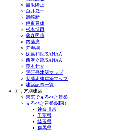
吉阪隆正
白井晟一
磯崎新
伊東豊雄
杉本博司
藤森照信
内藤廣
梵寿綱
妹島和世/SANAA
西沢立衛/SANAA
藤本壮介
隈研吾建築マップ
安藤忠雄建築マップ
建築記事一覧
エリア別建築
東京で見るべき建築
見るべき建築(関東)
神奈川県
千葉県
埼玉県
群馬県