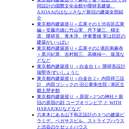
同設計の国際文化会館や隈研吾建築、
AAOAAのはなぶさなど新旧の建築全部紹
介
東京都内建築巡り＜広尾その１渋谷区広尾
編＞安藤忠雄に竹山実、丹下健三、槇文
彦、隈研吾、青木淳、伊東豊雄 実は巨匠の
建築がいっぱい
東京都内建築巡り＜広尾その2 港区南麻布
＞黒川紀章、吉村順三、高橋禎一、坂茂な
どなど
東京都内建築巡り ＜白金台 1＞ 隈研吾設計
瑞聖寺/ずいしょうじ
東京都内建築巡り＜白金台 2＞ 内田祥三設
計 内田ゴシックの 旧公衆衛生院 / 港区立
郷土歴史館
東京都内建築巡り ＜原宿＞2つの神社と新
旧の原宿の顔 コープオリンピア と WITH
HARAJUKUなどなど
六本木にある山下和正設計の３つの建築ピ
ラミデ、ペガサスビル、ストライプハウス
と渋谷のケゼットハウス