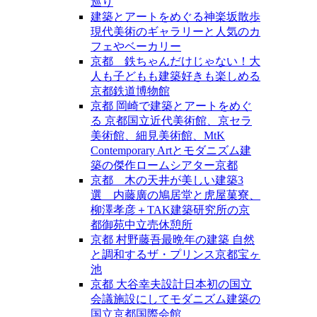
巡り
建築とアートをめぐる神楽坂散歩
現代美術のギャラリーと人気のカ
フェやベーカリー
京都 鉄ちゃんだけじゃない！大
人も子どもも建築好きも楽しめる
京都鉄道博物館
京都 岡崎で建築とアートをめぐ
る 京都国立近代美術館、京セラ
美術館、細見美術館、MtK
Contemporary Artとモダニズム建
築の傑作ロームシアター京都
京都 木の天井が美しい建築3
選 内藤廣の鳩居堂と虎屋菓寮、
柳澤孝彦＋TAK建築研究所の京
都御苑中立売休憩所
京都 村野藤吾最晩年の建築 自然
と調和するザ・プリンス京都宝ヶ
池
京都 大谷幸夫設計日本初の国立
会議施設にしてモダニズム建築の
国立京都国際会館