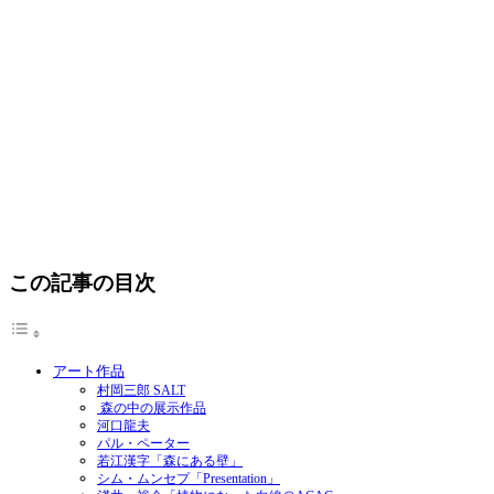
この記事の目次
アート作品
村岡三郎 SALT
森の中の展示作品
河口龍夫
パル・ペーター
若江漢字「森にある壁」
シム・ムンセプ「Presentation」