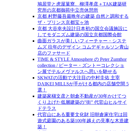
鳩居堂と虎屋菓寮、柳澤孝彦＋TAK建築研
究所の京都御苑中立売休憩所
京都 村野藤吾最晩年の建築 自然と調和する
ザ・プリンス京都宝ヶ池
京都 大谷幸夫設計日本初の国立会議施設に
してモダニズム建築の国立京都国際会館
曲面ガラスが美しいフィーチャー・システ
ムズ 往年のデザイン コムデギャルソン青山
店のファサード
TIME & STYLE Atmosphere の Peter Zumthor
collection / ピーター・ズントーコレクショ
ン展でテルメヴァルスへ思いを馳せる
SKWATの活動で大注目の中村圭佑 主宰
DAIKEI MILLSが手がける都内の店舗空間 5
選！
建築家槇文彦と朝倉不動産が30年かけてつ
くり上げた低層建築の”街” 代官山ヒルサイ
ドテラス
代官山にある重要文化財 旧朝倉家住宅は回
遊式庭園のある築100年越えの見事な木造建
築！