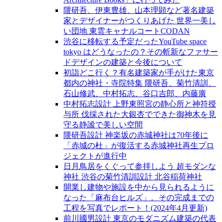
隈研吾、伊東豊雄、山本理顕など著名建築
家とデザイナーがつくりあげた 世界一美し
い団地 東雲キャナルコートCODAN
渋谷に移転する予定だったYouTube space
tokyo はどうなったの？その斬新なファサー
ドデザインの建築と今後について
初詣どこ行く？有名建築家が手がけた東京
都内の神社・寺院特集 隈研吾、菊竹清訓、
石山修武、中村拓志、谷口吉郎、内藤廣
中村拓志設計 上野東照宮の静心所と神符授
与所 伐採された大銀杏でできた御神木を見
守る静謐で美しい空間
隈研吾設計 神楽坂の赤城神社は70年後に
「赤城の杜」が復活する赤城神社再生プロ
ジェクトが進行中
日月鳥居をくぐって参拝しよう 超モダンな
神社 渋谷の菊竹清訓設計 北谷稲荷神社
開業し建物や施設を中から見られるように
なった「麻布台ヒルズ」。その完成までの
工程を写真でレポート！(2024年4月更新)
前川國男設計 東京のモダニズム建築の代表