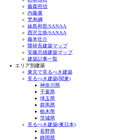
藤森照信
内藤廣
梵寿綱
妹島和世/SANAA
西沢立衛/SANAA
藤本壮介
隈研吾建築マップ
安藤忠雄建築マップ
建築記事一覧
エリア別建築
東京で見るべき建築
見るべき建築(関東)
神奈川県
千葉県
埼玉県
群馬県
栃木県
茨城県
見るべき建築(東日本)
長野県
静岡県